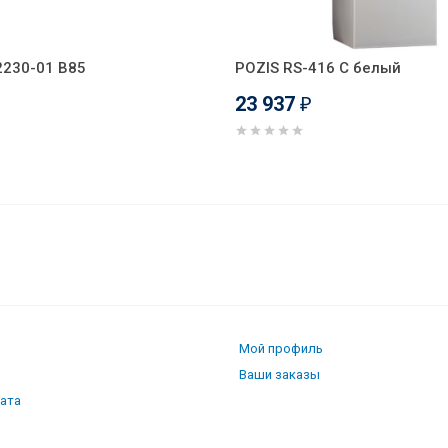
2230-01 В85
POZIS RS-416 С белый
23 937
₽
овый
Мой профиль
Ваши заказы
лата