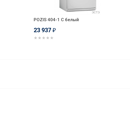
POZIS 404-1 C белый
23 937
₽
23 972
В корзину
₽