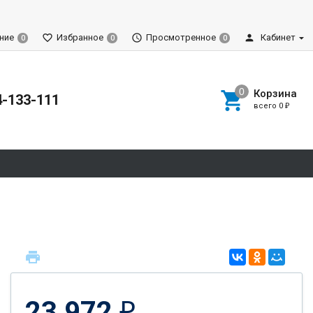
ние
Избранное
Просмотренное
Кабинет
0
0
0
Корзина
4-133-111
всего
0
₽
23 972
₽