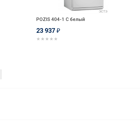
POZIS 404-1 C белый
23 937
₽
23 985
В корзину
₽