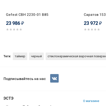
Gefest СВН 2230-01 В85
Саратов 15
23 986
23 972
₽
₽
Теги:
таймер
черный
стеклокерамическая варочная поверхн
Стеклокерамическая варочная
Подписывайтесь на нас
ЭСТЭ
О магазине