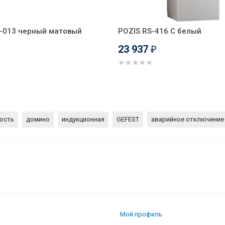
3-013 черный матовый
POZIS RS-416 С белый
23 937
₽
ость
домино
индукционная
GEFEST
аварийное отключение
 поверхность Gefest ПВИ 4000
Мой профиль