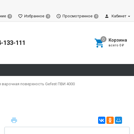
ние
Избранное
Просмотренное
Кабинет
0
0
0
Корзина
4-133-111
всего
0
₽
 варочная поверхность Gefest ПВИ 4000