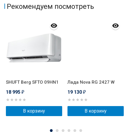
Рекомендуем посмотреть
SHUFT Berg SFTO 09HN1
Лада Nova RG 2427 W
D
18 995
19 130
1
₽
₽
В корзину
В корзину