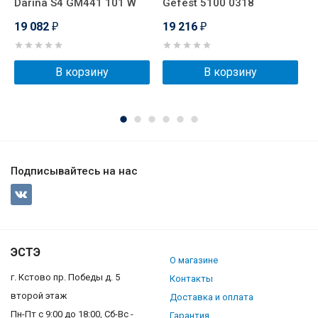
Darina S4 GM441 101 W
Gefest 5100 0318
S
V
19 082
19 216
₽
₽
1
В корзину
В корзину
Подписывайтесь на нас
ЭСТЭ
О магазине
г. Кстово пр. Победы д. 5
Контакты
второй этаж
Доставка и оплата
Пн-Пт с 9:00 до 18:00, Сб-Вс -
Гарантия