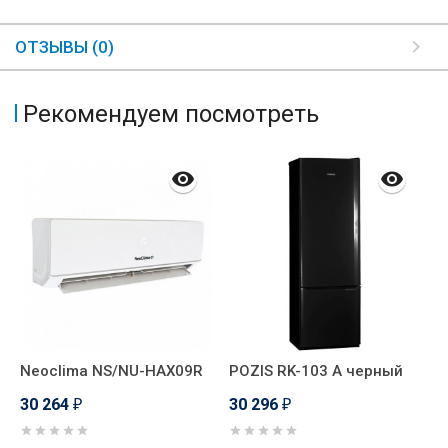
ОТЗЫВЫ (0)
Рекомендуем посмотреть
Neoclima NS/NU-HAX09R
POZIS RK-103 А черный
P
с
30 264
30 296
₽
₽
м