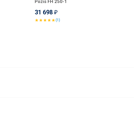
Pozis FH 250-1
31 698
₽
(1)
31 784
В корзину
₽