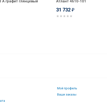
3 А графит глянцевый
Атлант 4610-101
31 732
₽
 175-001 (МКШ-250)
Мой профиль
Ваши заказы
лата