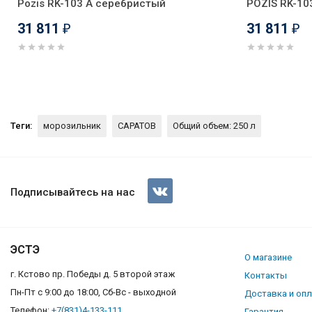
Pozis RK-103 А серебристый
POZIS RK-10
31 811
31 811
₽
₽
Теги:
морозильник
САРАТОВ
Общий объем: 250 л
Морозильная камера Саратов
Подписывайтесь на нас
ЭСТЭ
О магазине
г. Кстово пр. Победы д. 5 второй этаж
Контакты
Пн-Пт с 9:00 до 18:00, Сб-Вс - выходной
Доставка и оп
Телефон:
+7(831)4-133-111
Гарантия