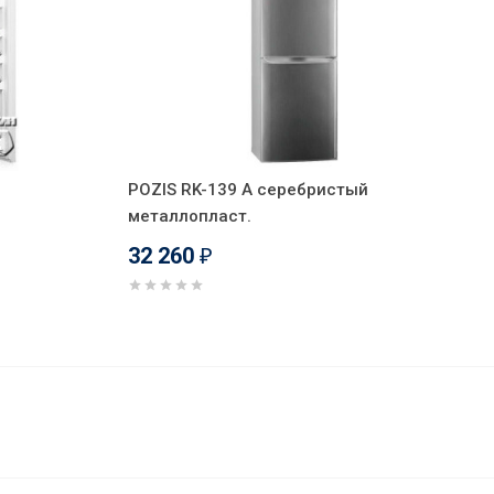
POZIS RK-139 А серебристый
металлопласт.
32 260
₽
31 897
В корзину
₽