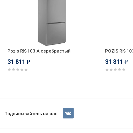
Pozis RK-103 А серебристый
POZIS RK-10
31 811
31 811
₽
₽
Холодильник Атлант 4010-02
Подписывайтесь на нас