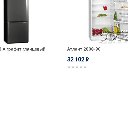
3 А графит глянцевый
Атлант 2808-90
32 102
₽
2