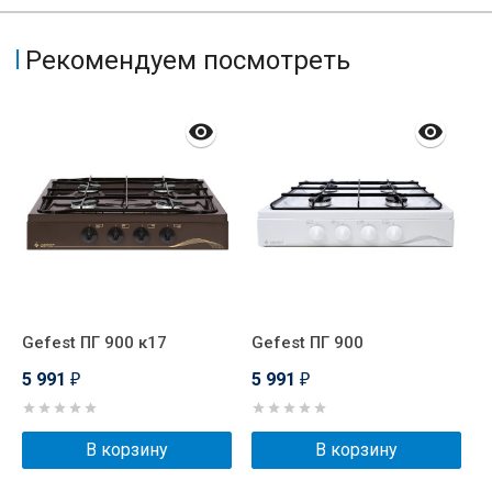
Рекомендуем посмотреть
Gefest ПГ 900 к17
Gefest ПГ 900
E
5 991
5 991
6
₽
₽
В корзину
В корзину