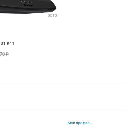
601 K41
190
₽
Мой профиль