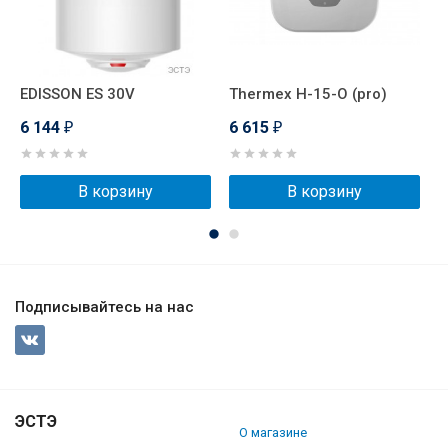
EDISSON ES 30V
Thermex H-15-O (pro)
T
6 144
6 615
6
₽
₽
В корзину
В корзину
Подписывайтесь на нас
ЭСТЭ
О магазине