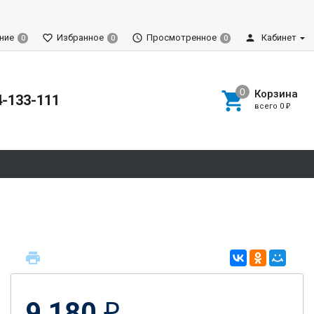
ние
Избранное
Просмотренное
Кабинет
0
0
0
Корзина
4-133-111
всего
0
₽
9 180
₽