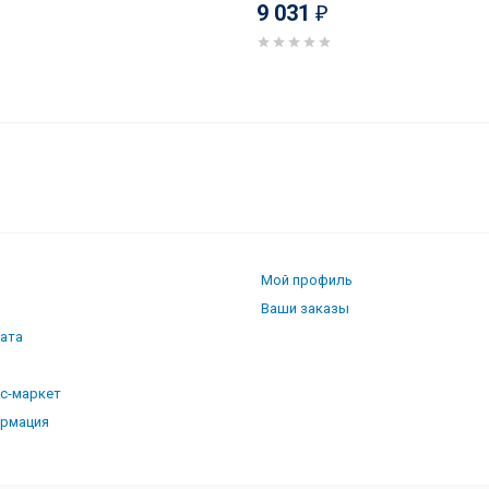
9 031
₽
ойка, мрамор, черный
Мой профиль
Ваши заказы
лата
кс-маркет
ормация