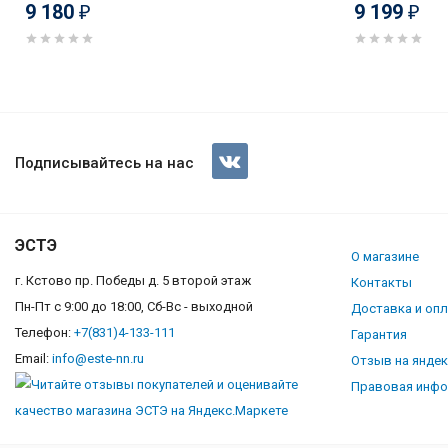
9 180
9 199
₽
₽
GranFest QUADRO GF-Q-561, м
Подписывайтесь на нас
ЭСТЭ
О магазине
г. Кстово пр. Победы д. 5 второй этаж
Контакты
Пн-Пт с 9:00 до 18:00, Сб-Вс - выходной
Доставка и оп
Телефон:
+7(831)4-133-111
Гарантия
Email:
info@este-nn.ru
Отзыв на янде
Правовая инф