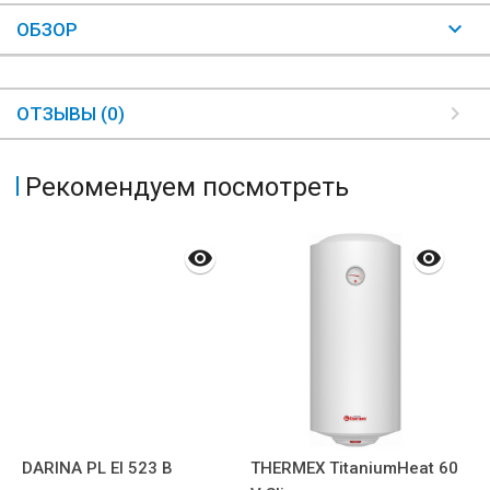
ОБЗОР
ОТЗЫВЫ (0)
Рекомендуем посмотреть
0
DARINA PL EI 523 B
THERMEX TitaniumHeat 60
G