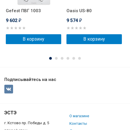
0
Gefest ПВГ 1003
Oasis US-80
S
С
9 602
9 574
₽
₽
9
В корзину
В корзину
Подписывайтесь на нас
ЭСТЭ
О магазине
г. Кстово пр. Победы д. 5
Контакты