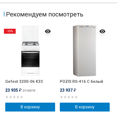
Рекомендуем посмотреть
-13%
Gefest 3200-06 K33
POZIS RS-416 С белый
P
23 935
23 937
2
27 207
₽
₽
₽
В корзину
В корзину