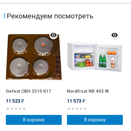
Рекомендуем посмотреть
Gefest СВН 3210 К17
Nordfrost NR 402 W
G
11 523
11 573
1
₽
₽
В корзину
В корзину