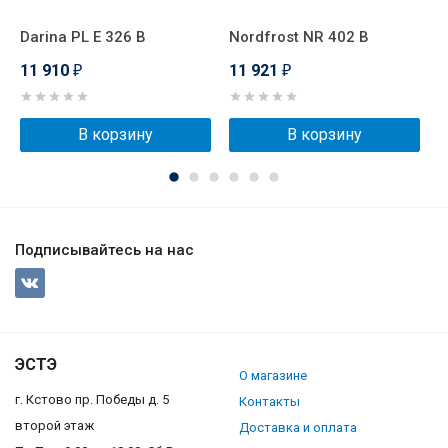
Darina PL E 326 B
Nordfrost NR 402 B
N
11 910
11 921
1
₽
₽
В корзину
В корзину
Подписывайтесь на нас
ЭСТЭ
О магазине
г. Кстово пр. Победы д. 5
Контакты
второй этаж
Доставка и оплата