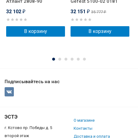
Атлант 2808-90
Gefest 5100-02 0181
G
32 102
32 151
3
35 777
₽
₽
₽
В корзину
В корзину
Подписывайтесь на нас
ЭСТЭ
О магазине
г. Кстово пр. Победы д. 5
Контакты
второй этаж
Доставка и оплата