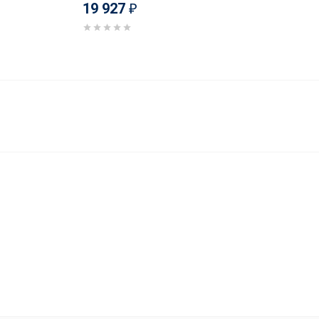
19 927
₽
19 990
В корзину
₽