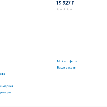
19 927
₽
HEF 60 Glass Black
Мой профиль
Ваши заказы
лата
кс-маркет
ормация