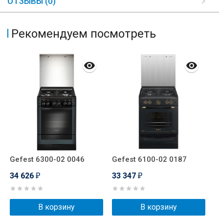
ОТЗЫВЫ (0)
Рекомендуем посмотреть
Gefest 6300-02 0046
Gefest 6100-02 0187
P
34 626
33 347
3
₽
₽
В корзину
В корзину