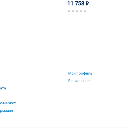
11 758
₽
 60
Мой профиль
Ваши заказы
лата
кс-маркет
ормация