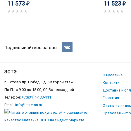
11 573
11 523
₽
₽
Вытяжка Konigin FlatBox Black
Подписывайтесь на нас
ЭСТЭ
О магазине
г. Кстово пр. Победы д. 5 второй этаж
Контакты
Пн-Пт с 9:00 до 18:00, Сб-Вс - выходной
Доставка и оп
Телефон:
+7(831)4-133-111
Гарантия
Email:
info@este-nn.ru
Отзыв на янде
Правовая инф