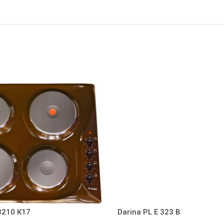
3210 К17
Darina PL E 323 B