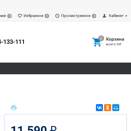
ние
Избранное
Просмотренное
Кабинет
0
0
0
Корзина
4-133-111
всего
0
₽
11 590
₽