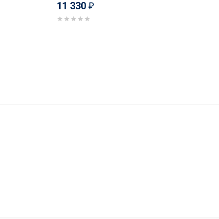
11 330
₽
11 590
В корзину
₽