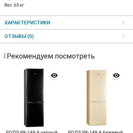
Вес: 63 кг
ХАРАКТЕРИСТИКИ
ОТЗЫВЫ (0)
Рекомендуем посмотреть
POZIS RK-149 А черный
POZIS RK-149 А бежевый
P