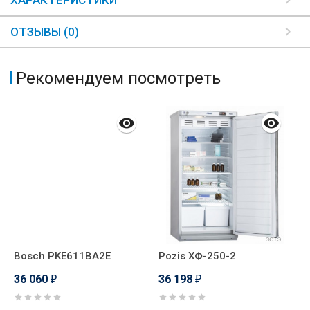
ХАРАКТЕРИСТИКИ
ОТЗЫВЫ (0)
Рекомендуем посмотреть
Bosch PKE611BA2E
Pozis ХФ-250-2
B
36 060
36 198
3
₽
₽