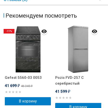
Рекомендуем посмотреть
-11%
Gefest 5560-03 0053
Pozis FVD-257 C
G
серебристый
41 699
4
46 345
₽
₽
41 599
₽
В корзину
В корзину