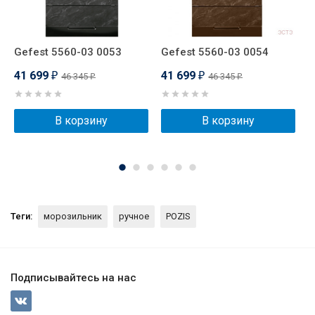
Gefest 5560-03 0053
Gefest 5560-03 0054
P
41 699
41 699
4
46 345
46 345
₽
₽
₽
₽
В корзину
В корзину
Теги:
морозильник
ручное
POZIS
Подписывайтесь на нас