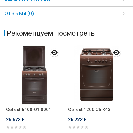
ОТЗЫВЫ (0)
Рекомендуем посмотреть
Gefest 6100-01 0001
Gefest 1200 С6 К43
G
26 672
26 722
2
₽
₽