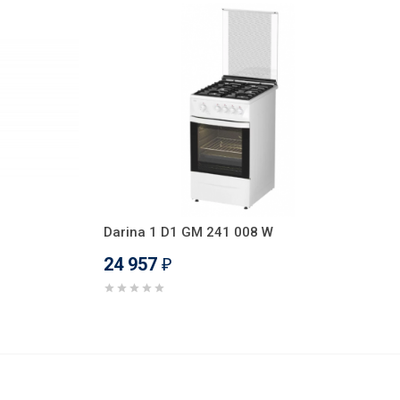
Darina 1 D1 GM 241 008 W
24 957
₽
25 491
В корзину
₽