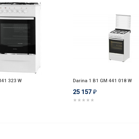
341 323 W
Darina 1 B1 GM 441 018 W
25 157
₽
341 107 W