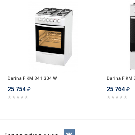
Darina F KM 341 304 W
Darina F KM 
25 754
25 764
₽
₽
Газовая плита Darina 1 B GM 
Подписывайтесь на нас