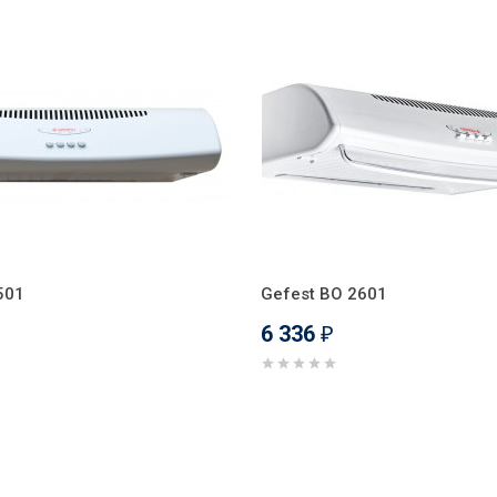
501
Gefest ВО 2601
6 336
₽