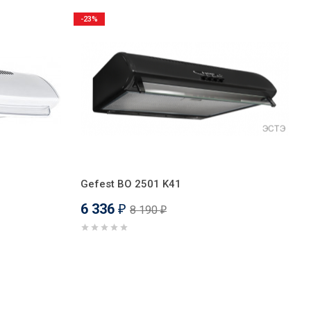
-23%
Gefest ВО 2501 K41
6 336
8 190
₽
₽