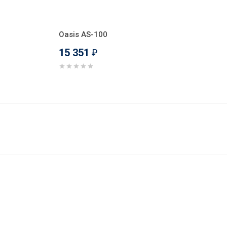
Oasis AS-100
15 351
₽
15 286
В корзину
₽