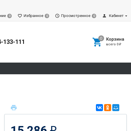
ние
Избранное
Просмотренное
Кабинет
0
0
0
Корзина
4-133-111
всего
0
₽
15 286
₽