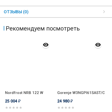
ОТЗЫВЫ (0)
Рекомендуем посмотреть
Nordfrost NRB 122 W
Gorenje W3NGPI61SAST/C
P
25 004
24 980
2
₽
₽