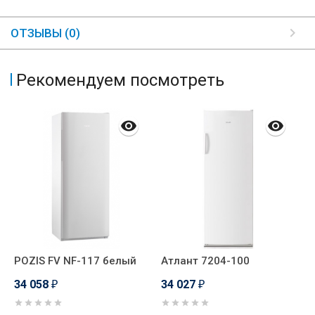
ОТЗЫВЫ (0)
Рекомендуем посмотреть
POZIS FV NF-117 белый
Атлант 7204-100
G
34 058
34 027
3
₽
₽