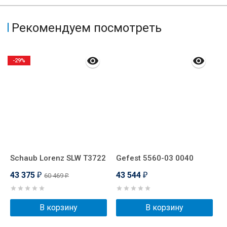
Рекомендуем посмотреть
-29%
Schaub Lorenz SLW T3722
Gefest 5560-03 0040
G
43 375
43 544
4
60 469
₽
₽
₽
В корзину
В корзину