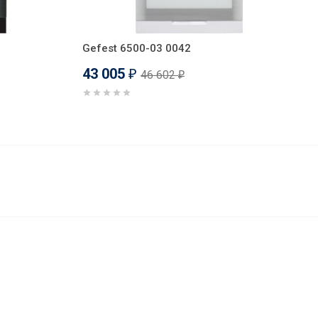
Gefest 6500-03 0042
43 005
46 602
₽
₽
42 800
В корзину
₽