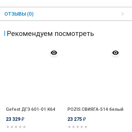
ОТЗЫВЫ (0)
Рекомендуем посмотреть
Gefest ДГЭ 601-01 К64
POZIS СВИЯГА-514 белый
С
23 329
23 275
2
₽
₽