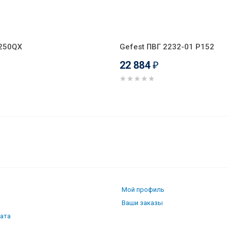
-250QX
Gefest ПВГ 2232-01 Р152
22 884
₽
241 321 W
Мой профиль
Ваши заказы
лата