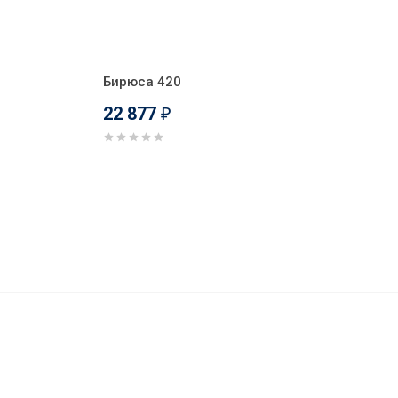
Бирюса 420
22 877
₽
23 010
В корзину
₽