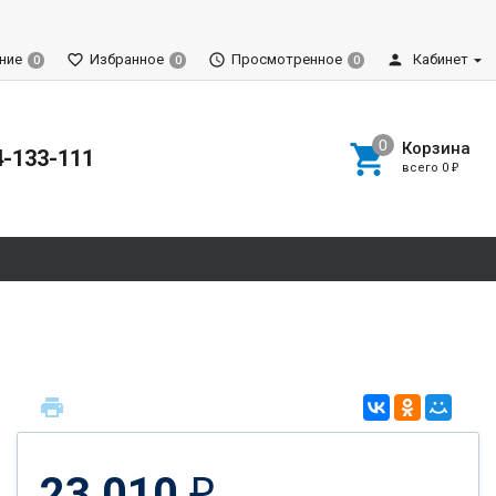
ние
Избранное
Просмотренное
Кабинет
0
0
0
Корзина
4-133-111
всего
0
₽
23 010
₽