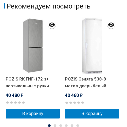
Рекомендуем посмотреть
POZIS RK FNF-172 s+
POZIS Свияга 538-8
P
вертикальные ручки
метал.дверь белый
в
40 480
40 460
4
₽
₽
В корзину
В корзину