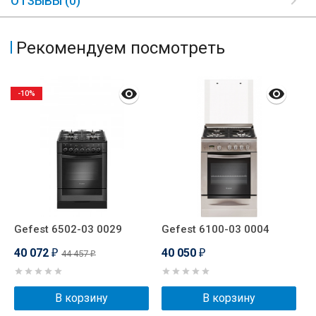
ОТЗЫВЫ (0)
Рекомендуем посмотреть
-10%
Gefest 6502-03 0029
Gefest 6100-03 0004
G
40 072
40 050
3
44 457
₽
₽
₽
В корзину
В корзину