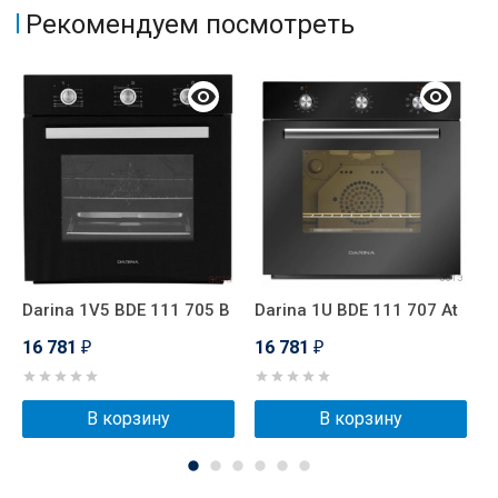
Рекомендуем посмотреть
Darina 1V5 BDE 111 705 B
Darina 1U BDE 111 707 At
K
16 781
16 781
1
₽
₽
В корзину
В корзину