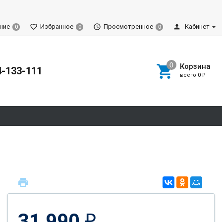
ние
Избранное
Просмотренное
Кабинет
0
0
0
Корзина
4-133-111
всего
0
₽
31 990
₽