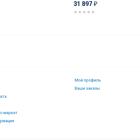
31 897
₽
Мой профиль
Ваши заказы
лата
кс-маркет
ормация