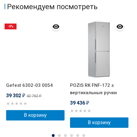
Рекомендуем посмотреть
-9%
Gefest 6302-03 0054
POZIS RK FNF-172 s
P
вертикальные ручки
в
39 302
42 762
₽
₽
39 436
3
₽
В корзину
В корзину