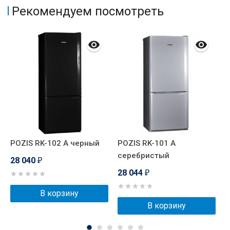
Рекомендуем посмотреть
POZIS RK-102 А черный
POZIS RK-101 А
P
серебристый
г
28 040
₽
28 044
2
₽
В корзину
В корзину