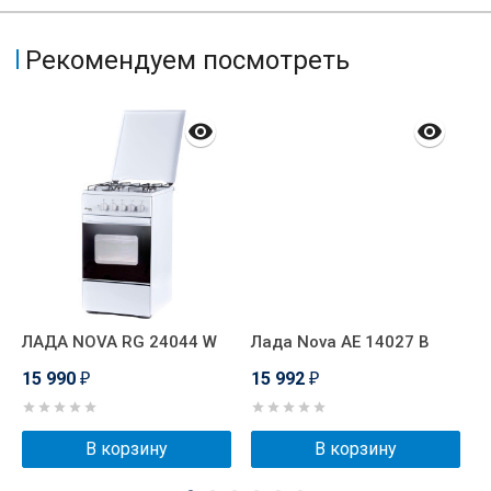
Рекомендуем посмотреть
ЛАДА NOVA RG 24044 W
Лада Nova AE 14027 B
K
15 990
15 992
1
₽
₽
В корзину
В корзину