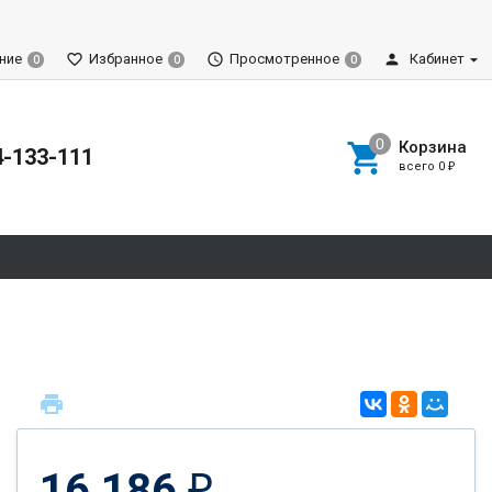
ние
Избранное
Просмотренное
Кабинет
0
0
0
Корзина
4-133-111
всего
0
₽
16 186
₽