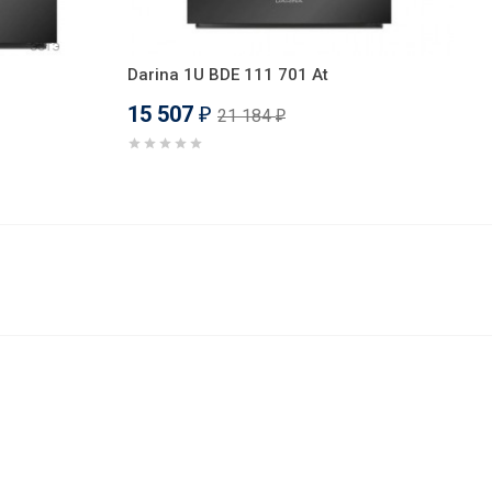
Darina 1U BDE 111 701 At
15 507
21 184
₽
₽
16 186
В корзину
₽