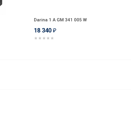
Darina 1 A GM 341 005 W
18 340
₽
18 389
В корзину
₽