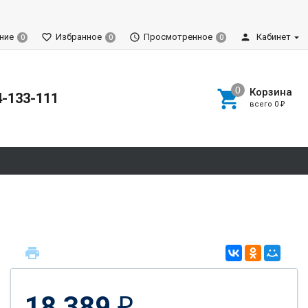
ние
Избранное
Просмотренное
Кабинет
0
0
0
Корзина
4-133-111
всего
0
₽
18 389
₽