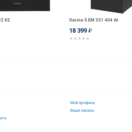
22 К2
Darina S EM 331 404 At
18 399
₽
24043 B
Мой профиль
Ваши заказы
лата