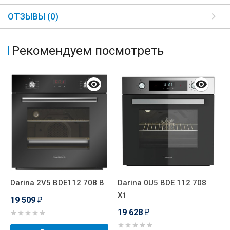
ОТЗЫВЫ (0)
Рекомендуем посмотреть
Darina 2V5 BDE112 708 B
Darina 0U5 BDE 112 708
G
X1
19 509
1
₽
19 628
₽