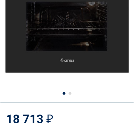
18 713
₽