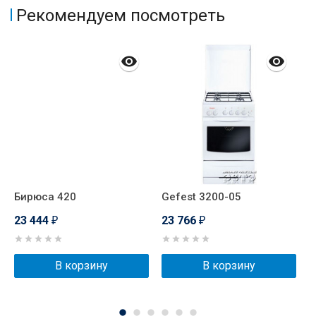
Рекомендуем посмотреть
Бирюса 420
Gefest 3200-05
S
E
23 444
23 766
₽
₽
2
В корзину
В корзину