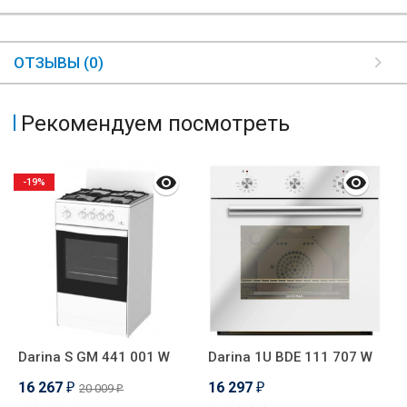
ОТЗЫВЫ (0)
Рекомендуем посмотреть
-19%
Darina S GM 441 001 W
Darina 1U BDE 111 707 W
D
16 267
16 297
1
20 009
₽
₽
₽