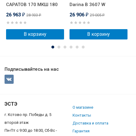
САРАТОВ 170 МКШ 180
Darina B 3607 W
D
26 963
26 906
2
28 933
29 005
₽
₽
₽
₽
В корзину
В корзину
Подписывайтесь на нас
ЭСТЭ
О магазине
г. Кстово пр. Победы д. 5
Контакты
второй этаж
Доставка и оплата
Пн-Пт с 9:00 до 18:00, Сб-Вс -
Гарантия