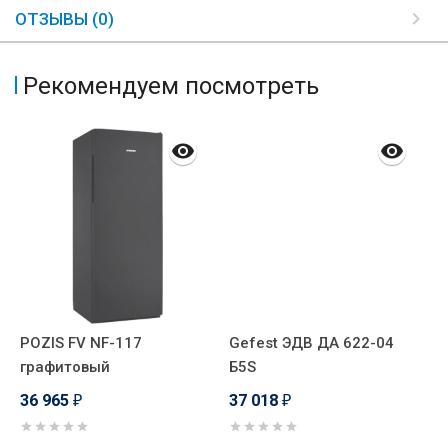
ОТЗЫВЫ (0)
Рекомендуем посмотреть
POZIS FV NF-117
Gefest ЭДВ ДА 622-04
P
графитовый
Б5S
с
36 965
37 018
3
₽
₽