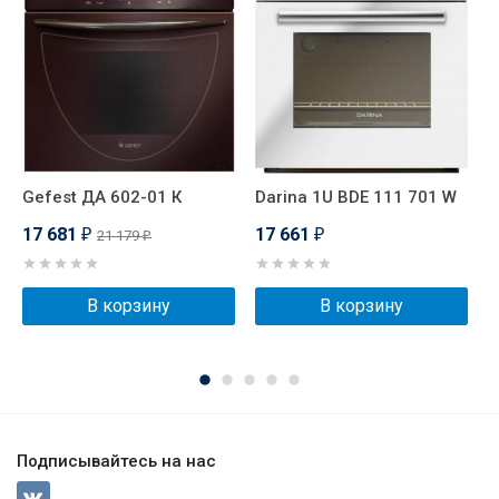
Gefest ДА 602-01 К
Darina 1U BDE 111 701 W
G
17 681
17 661
1
21 179
₽
₽
₽
В корзину
В корзину
Подписывайтесь на нас