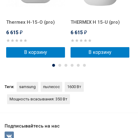
Thermex H-15-O (pro)
THERMEX H 15-U (pro)
S
6 615
6 615
6
₽
₽
В корзину
В корзину
Теги:
samsung
пылесос
1600 Вт
Мощность всасывания: 350 Вт
Подписывайтесь на нас